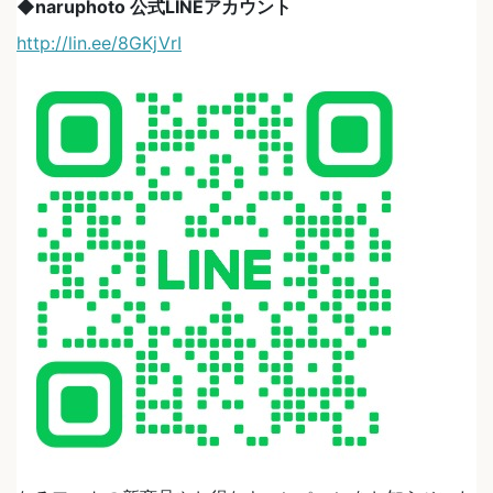
◆naruphoto 公式LINEアカウント
http://lin.ee/8GKjVrI