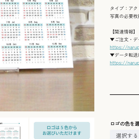
タイプ：アク
写真の必要枚
【関連情報】
▼ご注文・デ
https://naru
▼データ転送
https://naru
ロゴの色を