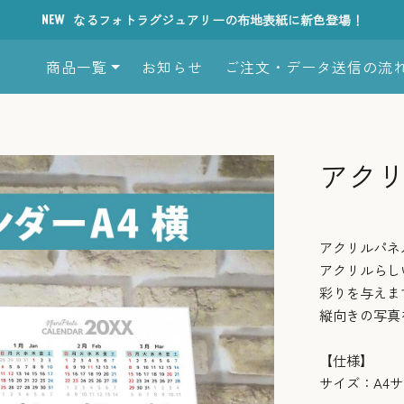
なるフォトラグジュアリーの布地表紙に新色登場！
商品一覧
お知らせ
ご注文・データ送信の流
アクリ
アクリルパネ
アクリルらし
彩りを与えま
縦向きの写真
【仕様】
サイズ：A4サ